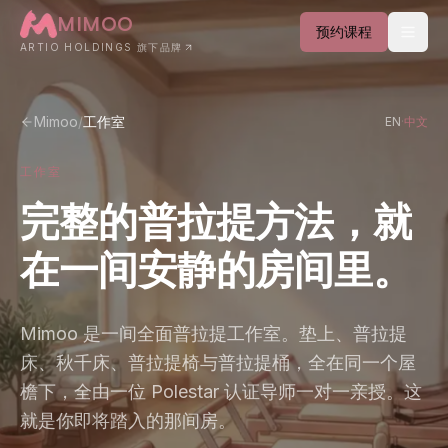
Skip to main content
MIMOO
预约课程
ARTIO HOLDINGS 旗下品牌
Mimoo
/
工作室
EN
·
中文
工作室
完
整
的
普
拉
提
方
法
，
就
在
一
间
安
静
的
房
间
里
。
Mimoo 是一间全面普拉提工作室。垫上、普拉提
床、秋千床、普拉提椅与普拉提桶，全在同一个屋
登录
檐下，全由一位 Polestar 认证导师一对一亲授。这
就是你即将踏入的那间房。
EN
·
中文